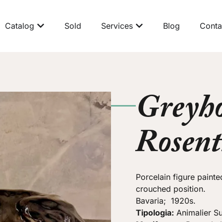
Catalog
Sold
Services
Blog
Conta
Greyh
Rosent
Porcelain figure paint
crouched position.
Bavaria; 1920s.
Tipologia:
Animalier Su