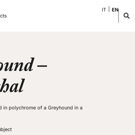
IT
EN
cts
ound –
hal
ed in polychrome of a Greyhound in a
bject