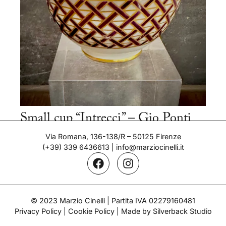
Small cup “Intrecci” – Gio Ponti
Period: 1927
Via Romana, 136-138/R – 50125 Firenze
(+39) 339 6436613
|
info@marziocinelli.it
© 2023 Marzio Cinelli | Partita IVA 02279160481
Privacy Policy
|
Cookie Policy
| Made by Silverback Studio