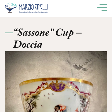
M
“Sassone” Cup –
Doccia