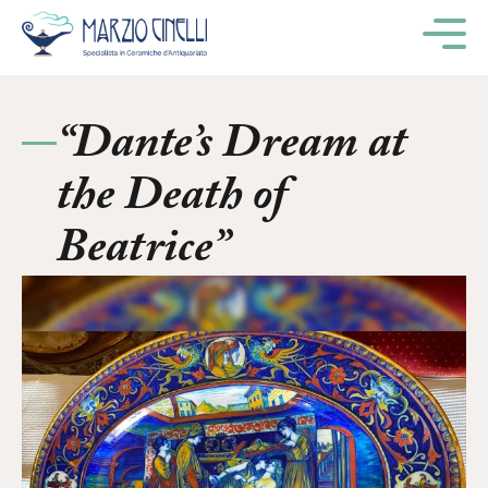
M
“Dante’s Dream at
the Death of
Beatrice”