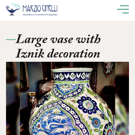
M
Large vase with
Iznik decoration