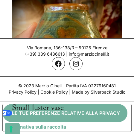
Via Romana, 136-138/R – 50125 Firenze
(+39) 339 6436613
|
info@marziocinelli.it
© 2023 Marzio Cinelli | Partita IVA 02279160481
Privacy Policy
|
Cookie Policy
| Made by Silverback Studio
Small luster vase
LE TUE PREFERENZE RELATIVE ALLA PRIVACY
Informativa sulla raccolta