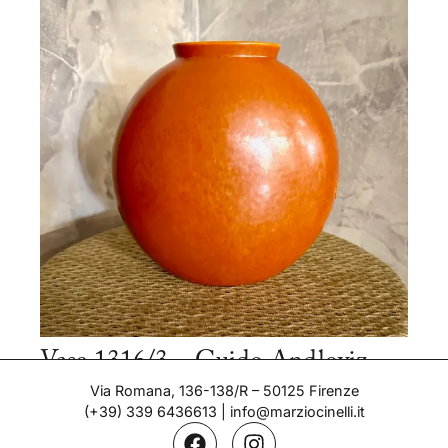
Vase 1316/3 – Guido Andloviz
Period: 1939
Via Romana, 136-138/R – 50125 Firenze
(+39) 339 6436613
|
info@marziocinelli.it