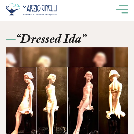
M
“Dressed Ida”