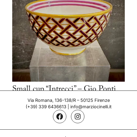
Small cup “Intrecci” – Gio Ponti
Period: 1927
Via Romana, 136-138/R – 50125 Firenze
(+39) 339 6436613
|
info@marziocinelli.it