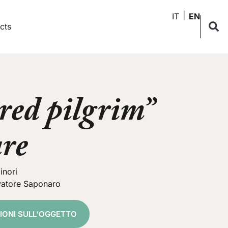
IT
EN
cts
ired pilgrim”
ure
inori
vatore Saponaro
ZIONI SULL'OGGETTO