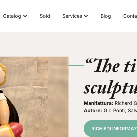
Catalog
Sold
Services
Blog
Conta
“The t
sculpt
Manifattura:
Richard G
Autore:
Gio Ponti, Sal
RICHIEDI INFORMA