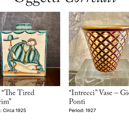
 “The Tired
“Intrecci” Vase – Gi
rim”
Ponti
: Circa 1925
Period: 1927