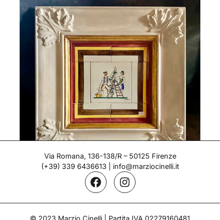
Via Romana, 136-138/R – 50125 Firenze
(+39) 339 6436613
|
info@marziocinelli.it
Tile – Gio Ponti
Period: 1920s
© 2023 Marzio Cinelli | Partita IVA 02279160481