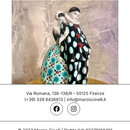
Via Romana, 136-138/R – 50125 Firenze
(+39) 339 6436613
|
info@marziocinelli.it
Pierrot e Colombina
Epoca: Anni '20