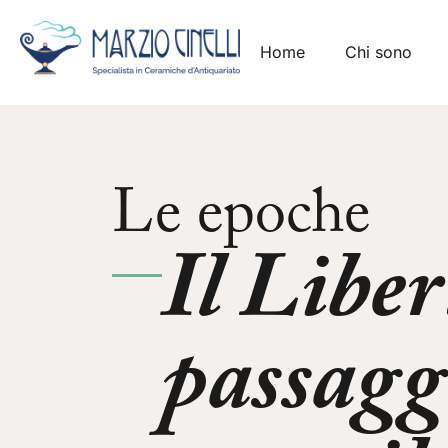
Home
Chi sono
Le epoche
Il Liber
passagg