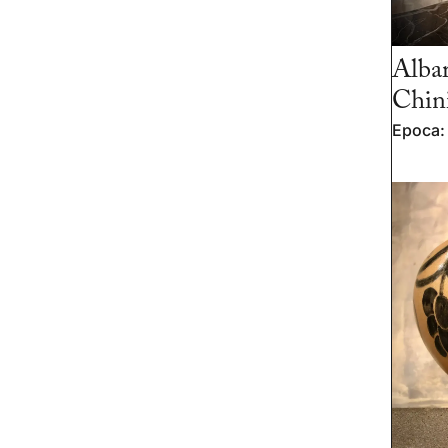
Albar
Chin
Epoca: