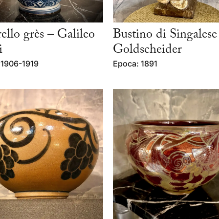
ello grès – Galileo
Bustino di Singalese
i
Goldscheider
 1906-1919
Epoca: 1891