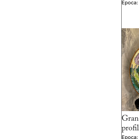
Epoca:
Gran
profi
Epoca: