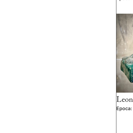
Leone
Epoca: