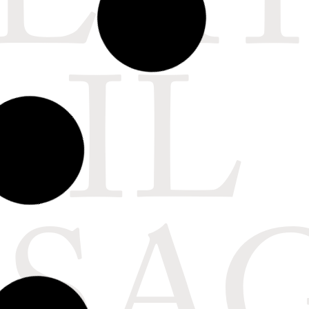
BERT
IL
ino ornamentale –
Piatto da parata –
 Salvini
Galileo Chini
Primi del '900
Epoca: 1906 - 1919