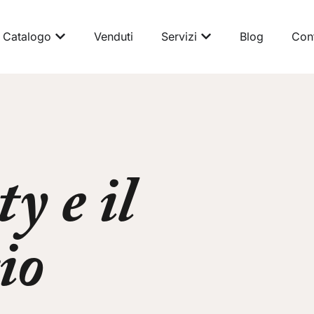
Catalogo
Venduti
Servizi
Blog
Cont
ty e il
io