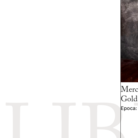
Merc
Gold
Epoca: