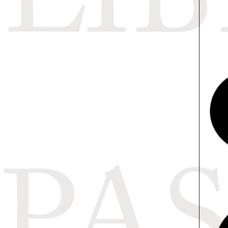
LI
Piatt
Mario
Epoca: 