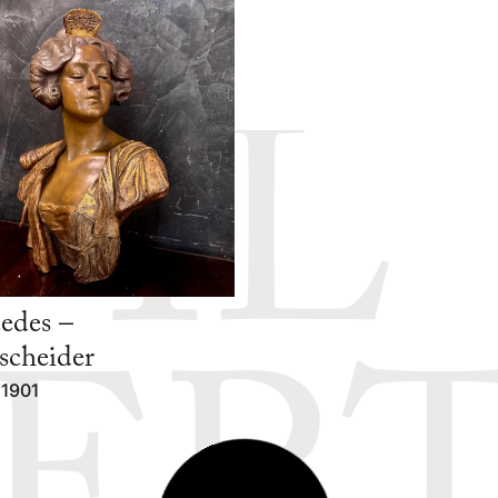
IL
edes –
Monumentale vaso 
scheider
Chini
 1901
Epoca: Anni '20