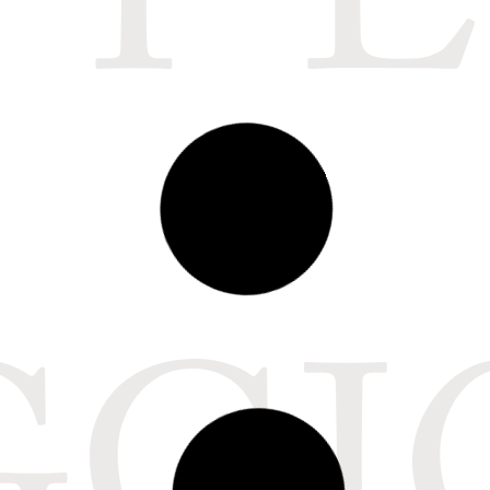
Y E
Piatto da parata Liberty
– Colonnata
Epoca: 1900