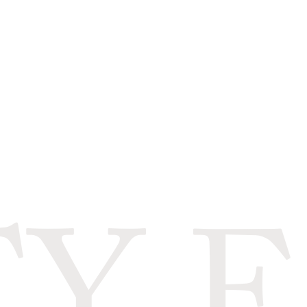
–
Piattino ornamentale –
Mario Salvini
Epoca: Primi del '900