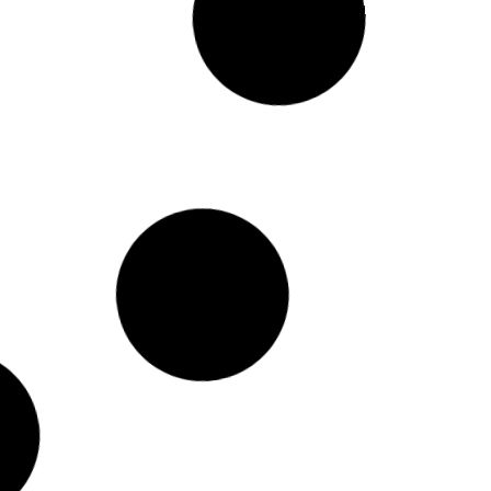
Pietro Melandri
Epoca: Anni '50
ssert
Servizio da frutta/dessert
– BMC
Epoca: Anni '30