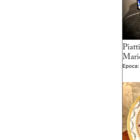
Piatt
Mario
Epoca: 