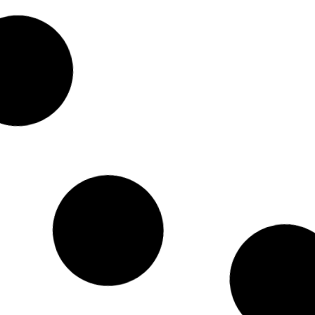
olo verde/giallo –
Servizio da frutta/de
ro Melandri
– BMC
 Anni '50
Epoca: Anni '30