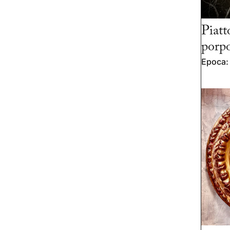
Piatt
porp
Epoca: