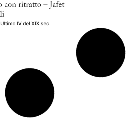
o con ritratto – Jafet
Piatto da parata –
li
Galileo Chini
Ultimo IV del XIX sec.
Epoca: 1906 - 1919
o Fornasetti
Piatto maiolica – Do
 1955
Epoca: 1745