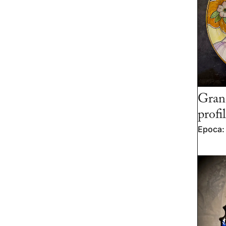
Gran
profi
Epoca: