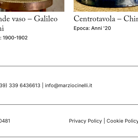
de vaso – Galileo
Centrotavola – Chi
ni
Epoca: Anni '20
: 1900-1902
39) 339 6436613
|
info@marziocinelli.it
60481
Privacy Policy
|
Cookie Polic