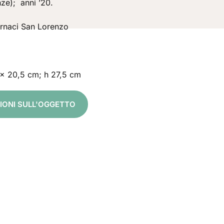
ze); anni ’20.
ornaci San Lorenzo
x 20,5 cm; h 27,5 cm
ZIONI SULL'OGGETTO