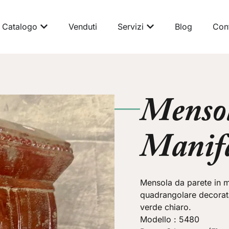
Catalogo
Venduti
Servizi
Blog
Cont
Mensol
Manifa
Mensola da parete in m
quadrangolare decorata
verde chiaro.
Modello : 5480