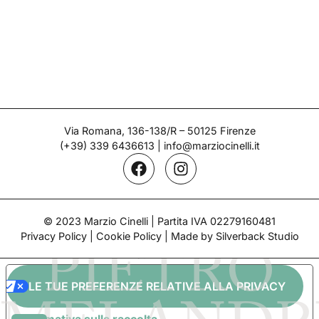
Vaso biansato – Pietro Melandri
Epoca: 1924- 1931
PIETRO