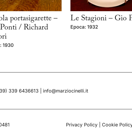
ola portasigarette –
Le Stagioni – Gio 
Ponti / Richard
Epoca: 1932
ri
: 1930
39) 339 6436613
|
info@marziocinelli.it
60481
Privacy Policy
|
Cookie Polic