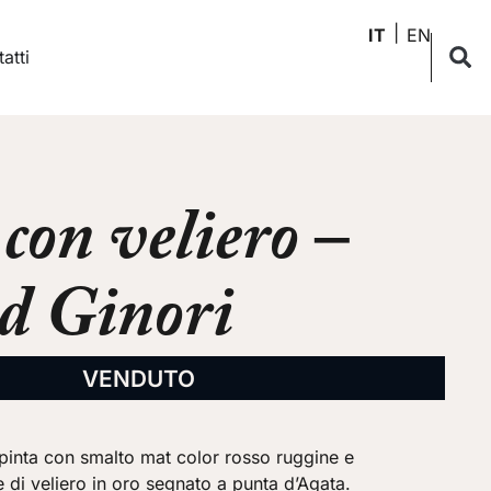
IT
EN
atti
con veliero –
d Ginori
VENDUTO
pinta con smalto mat color rosso ruggine e
di veliero in oro segnato a punta d’Agata.