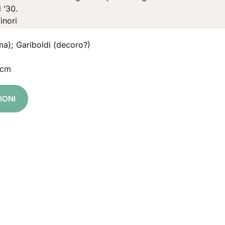
 ’30.
inori
ma); Gariboldi (decoro?)
 cm
IONI