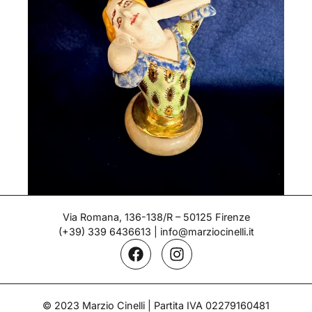
Statuetta – Nonni/Bucci
Via Romana, 136-138/R – 50125 Firenze
(+39) 339 6436613
|
info@marziocinelli.it
Epoca: Anni '20
© 2023 Marzio Cinelli | Partita IVA 02279160481