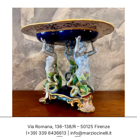
Alzata/Centrotavola
Via Romana, 136-138/R – 50125 Firenze
(+39) 339 6436613
|
info@marziocinelli.it
Epoca: 1870