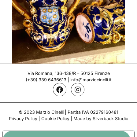
Coppia di albarelli – Cantagalli
Via Romana, 136-138/R – 50125 Firenze
(+39) 339 6436613
|
info@marziocinelli.it
Epoca: 1890
© 2023 Marzio Cinelli | Partita IVA 02279160481
Privacy Policy
|
Cookie Policy
| Made by Silverback Studio