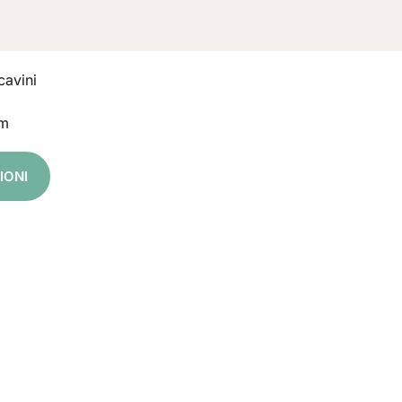
cavini
cm
IONI