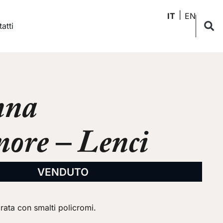
IT
EN
atti
nna
more – Lenci
VENDUTO
orata con smalti policromi.