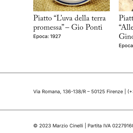
Piatto “L’uva della terra
Piat
promessa” – Gio Ponti
“All
Epoca: 1927
Gino
Epoca:
Via Romana, 136-138/R – 50125 Firenze |
(+
© 2023 Marzio Cinelli | Partita IVA 022791