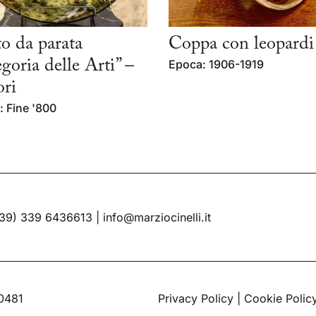
to da parata
Coppa con leopardi
egoria delle Arti” –
Epoca: 1906-1919
ri
 Fine '800
39) 339 6436613
|
info@marziocinelli.it
60481
Privacy Policy
|
Cookie Polic