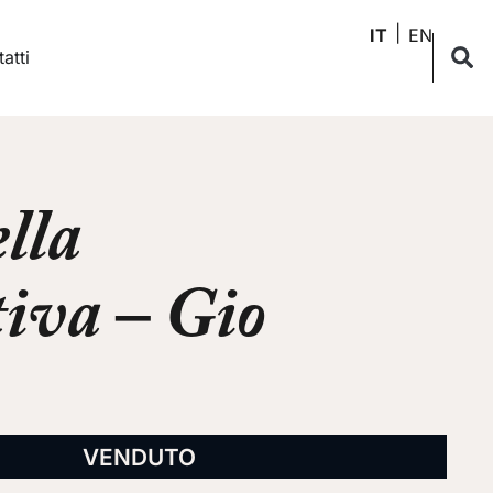
IT
EN
atti
lla
tiva – Gio
VENDUTO