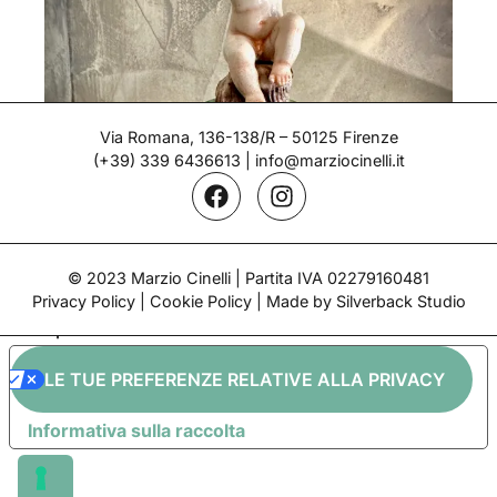
Via Romana, 136-138/R – 50125 Firenze
(+39) 339 6436613
|
info@marziocinelli.it
© 2023 Marzio Cinelli | Partita IVA 02279160481
Putto seduto – Doccia
Privacy Policy
|
Cookie Policy
| Made by Silverback Studio
Epoca: 1760
LE TUE PREFERENZE RELATIVE ALLA PRIVACY
Informativa sulla raccolta