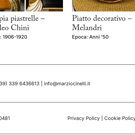
ia piastrelle –
Piatto decorativo –
leo Chini
Melandri
: 1906-1920
Epoca: Anni '50
39) 339 6436613
|
info@marziocinelli.it
60481
Privacy Policy
|
Cookie Polic