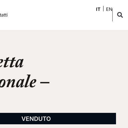
IT
EN
atti
etta
onale –
VENDUTO