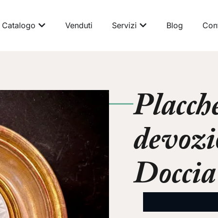
Catalogo
Venduti
Servizi
Blog
Cont
Placch
devozi
Doccia