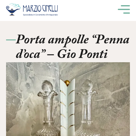
M
Porta ampolle “Penna
d’oca” – Gio Ponti