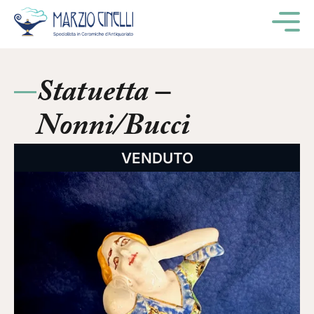
M
Statuetta –
Nonni/Bucci
VENDUTO