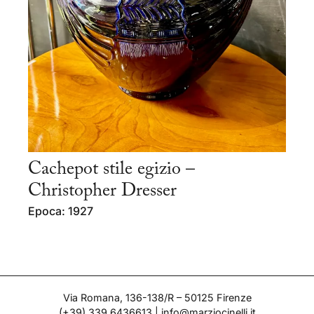
Cachepot stile egizio –
Christopher Dresser
Epoca: 1927
Via Romana, 136-138/R – 50125 Firenze
(+39) 339 6436613
|
info@marziocinelli.it