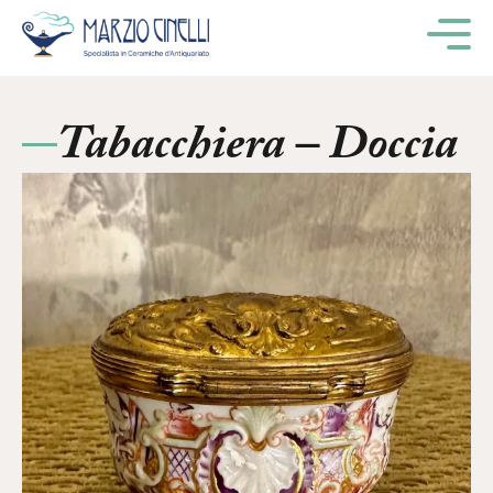
M
Tabacchiera – Doccia