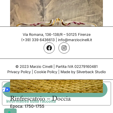
Via Romana, 136-138/R – 50125 Firenze
(+39) 339 6436613
|
info@marziocinelli.it
© 2023 Marzio Cinelli | Partita IVA 02279160481
Privacy Policy
|
Cookie Policy
| Made by Silverback Studio
LE TUE PREFERENZE RELATIVE ALLA PRIVACY
Rinfrescatoio – Doccia
Informativa sulla raccolta
Epoca: 1750-1755