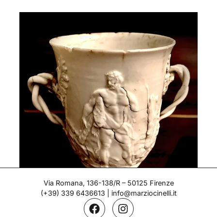
Via Romana, 136-138/R – 50125 Firenze
(+39) 339 6436613
|
info@marziocinelli.it
Tazza a bassorilievo con Ercole