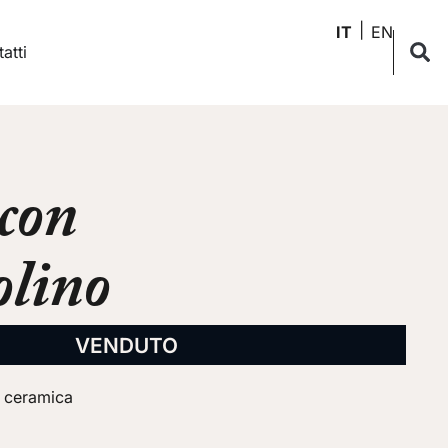
IT
EN
atti
con
lino
VENDUTO
a ceramica