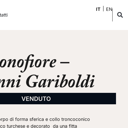
IT
EN
atti
onofiore –
ni Gariboldi
VENDUTO
po di forma sferica e collo troncoconico
co turchese e decorato da una fitta