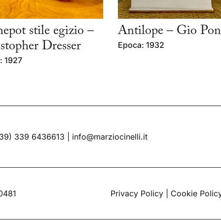
epot stile egizio –
Antilope – Gio Pon
stopher Dresser
Epoca: 1932
: 1927
39) 339 6436613
|
info@marziocinelli.it
60481
Privacy Policy
|
Cookie Polic