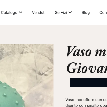
Catalogo
Venduti
Servizi
Blog
Cont
Vaso m
Giovan
Vaso monofiore con cor
dipinto con smalto opa