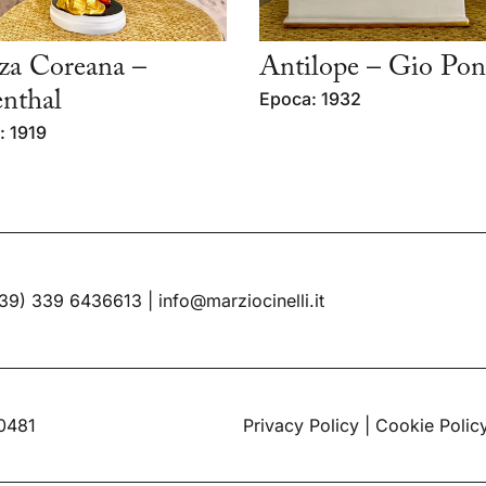
za Coreana –
Antilope – Gio Pon
nthal
Epoca: 1932
: 1919
39) 339 6436613
|
info@marziocinelli.it
60481
Privacy Policy
|
Cookie Polic