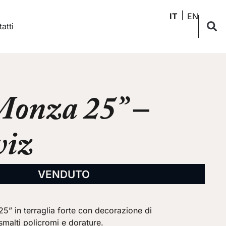
IT
EN
atti
Monza 25” –
viz
VENDUTO
” in terraglia forte con decorazione di
 smalti policromi e dorature.