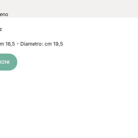
.
veno
z
m 16,5 - Diametro: cm 19,5
IONI