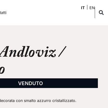
IT
EN
atti
 Andloviz /
o
VENDUTO
 decorata con smalto azzurro cristallizzato.