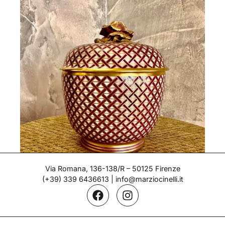
Via Romana, 136-138/R – 50125 Firenze
(+39) 339 6436613
|
info@marziocinelli.it
Scatola – Gio Ponti
Epoca: Forma del 1923 - Modello del 1925