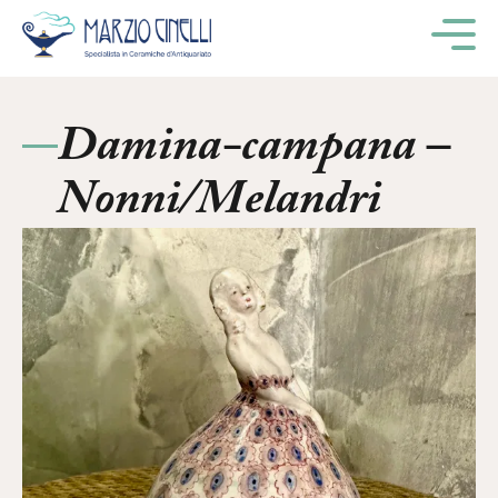
M
Damina-campana –
Nonni/Melandri