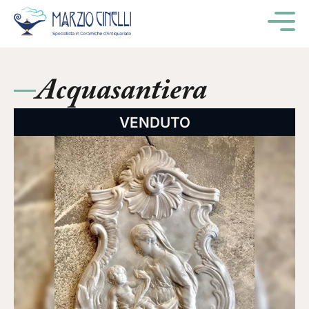
M
Acquasantiera
VENDUTO