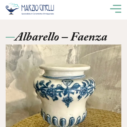
M
Albarello – Faenza