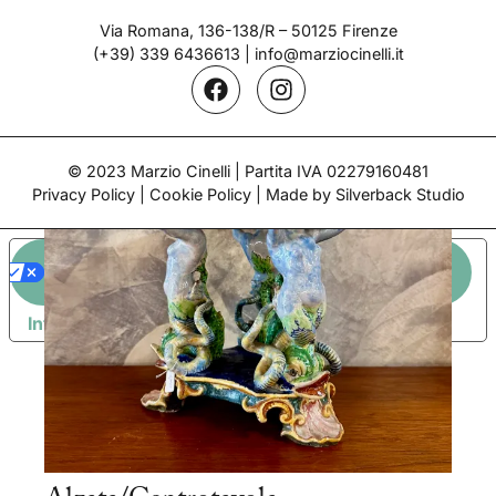
Epoca: 1932
Via Romana, 136-138/R – 50125 Firenze
(+39) 339 6436613
|
info@marziocinelli.it
© 2023 Marzio Cinelli | Partita IVA 02279160481
Privacy Policy
|
Cookie Policy
| Made by Silverback Studio
LE TUE PREFERENZE RELATIVE ALLA PRIVACY
Informativa sulla raccolta