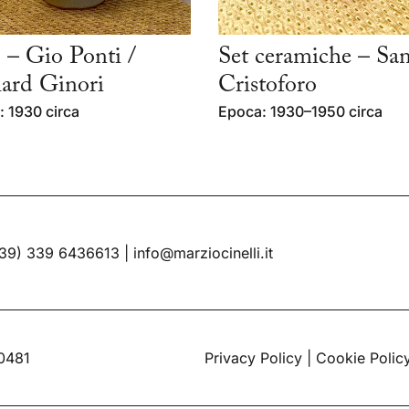
 – Gio Ponti /
Set ceramiche – Sa
ard Ginori
Cristoforo
 1930 circa
Epoca: 1930–1950 circa
39) 339 6436613
|
info@marziocinelli.it
60481
Privacy Policy
|
Cookie Polic