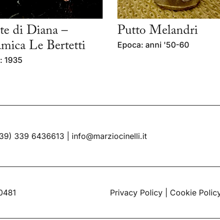
e di Diana –
Putto Melandri
mica Le Bertetti
Epoca: anni '50-60
: 1935
39) 339 6436613
|
info@marziocinelli.it
60481
Privacy Policy
|
Cookie Polic