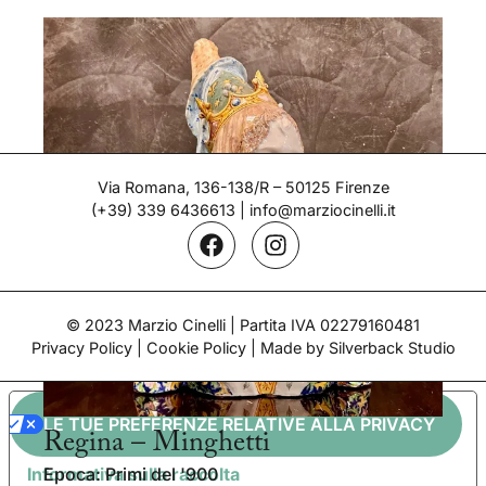
Via Romana, 136-138/R – 50125 Firenze
(+39) 339 6436613
|
info@marziocinelli.it
© 2023 Marzio Cinelli | Partita IVA 02279160481
Privacy Policy
|
Cookie Policy
| Made by Silverback Studio
LE TUE PREFERENZE RELATIVE ALLA PRIVACY
Regina – Minghetti
Informativa sulla raccolta
Epoca: Primi del '900