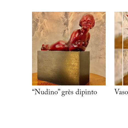
“Nudino” grès dipinto
Vaso