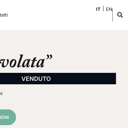
IT
EN
atti
ivolata”
VENDUTO
ni
IONI