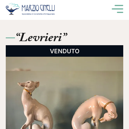
M
“Levrieri”
VENDUTO