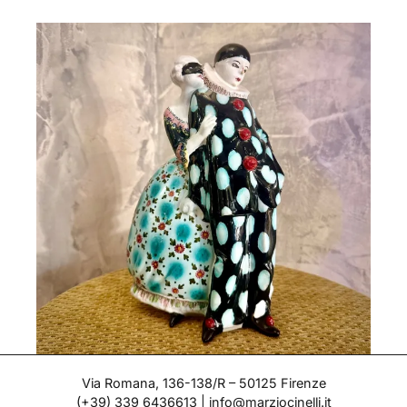
Pierrot e Colombina
Via Romana, 136-138/R – 50125 Firenze
(+39) 339 6436613
|
info@marziocinelli.it
Epoca: Anni '20