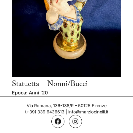
Statuetta – Nonni/Bucci
Epoca: Anni '20
Via Romana, 136-138/R – 50125 Firenze
(+39) 339 6436613
|
info@marziocinelli.it