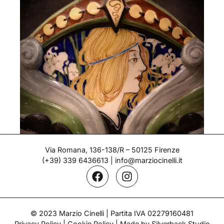
Via Romana, 136-138/R – 50125 Firenze
(+39) 339 6436613
|
info@marziocinelli.it
Centrotavola Liberty – Salvini
Epoca: Primi del '900
© 2023 Marzio Cinelli | Partita IVA 02279160481
Privacy Policy
|
Cookie Policy
| Made by Silverback Studio