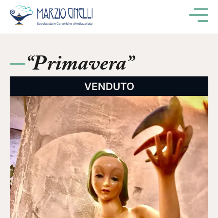
M
“Primavera”
VENDUTO