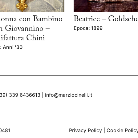
onna con Bambino
Beatrice – Goldsche
n Giovannino –
Epoca: 1899
fattura Chini
 Anni '30
39) 339 6436613
|
info@marziocinelli.it
60481
Privacy Policy
|
Cookie Polic