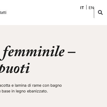
IT
EN
atti
o femminile –
puoti
rracotta e lamina di rame con bagno
u base in legno ebanizzato.