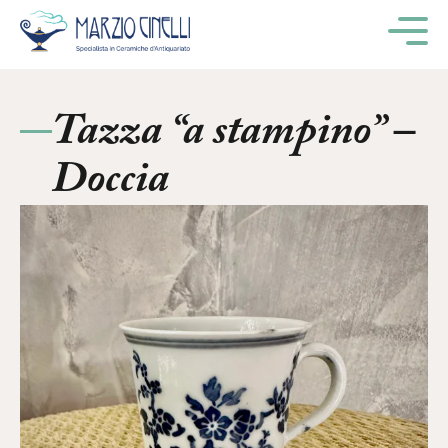
M
Tazza “a stampino” –
Doccia