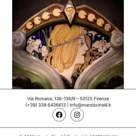
Via Romana, 136-138/R – 50125 Firenze
(+39) 339 6436613
|
info@marziocinelli.it
Centrotavola Liberty – Salvini
Epoca: Primi del '900