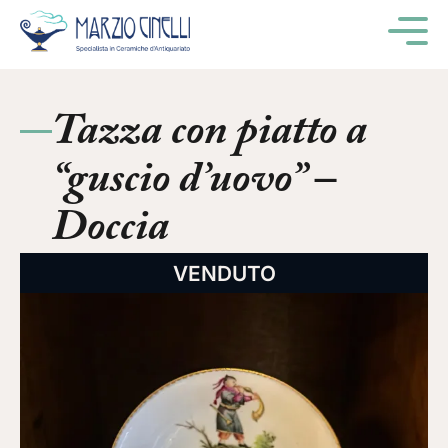
M
Tazza con piatto a
“guscio d’uovo” –
Doccia
VENDUTO