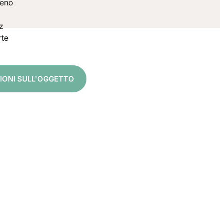
veno
z
rte
ZIONI SULL'OGGETTO