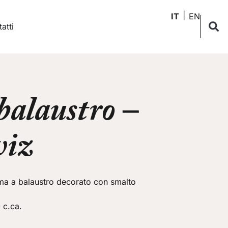
IT
EN
atti
balaustro –
viz
orma a balaustro decorato con smalto
 c.ca.