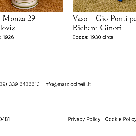
o Monza 29 –
Vaso – Gio Ponti p
oviz
Richard Ginori
: 1926
Epoca: 1930 circa
39) 339 6436613
|
info@marziocinelli.it
60481
Privacy Policy
|
Cookie Polic