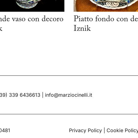
de vaso con decoro
Piatto fondo con d
k
Iznik
39) 339 6436613
|
info@marziocinelli.it
60481
Privacy Policy
|
Cookie Polic