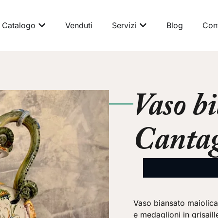
Catalogo
Venduti
Servizi
Blog
Cont
Vaso b
Cantag
Vaso biansato maiolica
e medaglioni in grisail