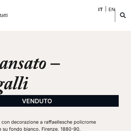
IT
EN
atti
iansato –
alli
VENDUTO
 con decorazione a raffaellesche policrome
le su fondo bianco. Firenze, 1880-90.