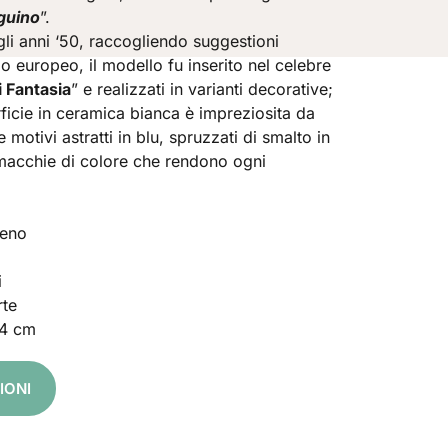
guino
”.
egli anni ‘50, raccogliendo suggestioni
mo europeo, il modello fu inserito nel celebre
i Fantasia
” e realizzati in varianti decorative;
ficie in ceramica bianca è impreziosita da
e motivi astratti in blu, spruzzati di smalto in
macchie di colore che rendono ogni
veno
i
rte
,4 cm
IONI