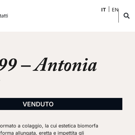
IT
EN
atti
99 – Antonia
VENDUTO
 formato a colaggio, la cui estetica biomorfa
forma allungata, eretta e impettita gli