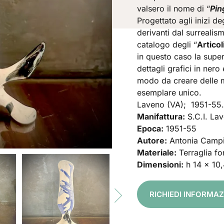
valsero il nome di “
Pin
Progettato agli inizi d
derivanti dal surrealis
catalogo degli “
Articol
in questo caso la super
dettagli grafici in nero 
modo da creare delle 
esemplare unico.
Laveno (VA); 1951-55.
Manifattura:
S.C.I. La
Epoca:
1951-55
Autore:
Antonia Camp
Materiale:
Terraglia fo
Dimensioni:
h 14 x 10
RICHIEDI INFORMAZ