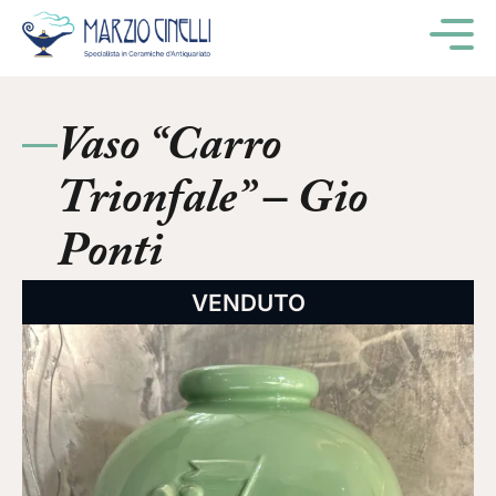
M
Vaso “Carro
Trionfale” – Gio
Ponti
VENDUTO